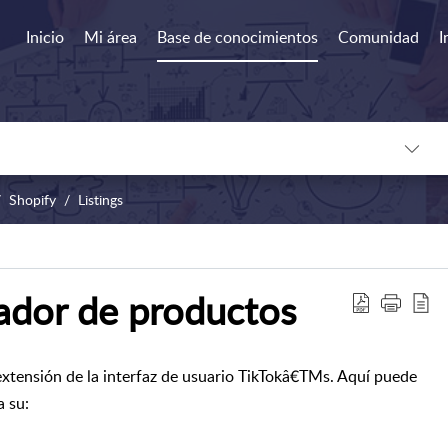
Inicio
Mi área
Base de conocimientos
Comunidad
I
Shopify
Listings
ador de productos
xtensión de la interfaz de usuario TikTokâ€TMs. Aquí puede
a su: